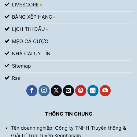
LIVESCORE
BẢNG XẾP HẠNG
LỊCH THI ĐẤU
MẸO CÁ CƯỢC
NHÀ CÁI UY TÍN
Sitemap
Rss
THÔNG TIN CHUNG
Tên doanh nghiệp: Công ty TNHH Truyền thông &
Giải trí Trực tuyến Keonhacai5