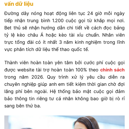
vấn dữ liệu
Đường dây nóng hoạt động liên tục 24 giờ mỗi ngày
tiếp nhận trung bình 1.200 cuộc gọi từ khắp mọi nơi.
Bet thủ sẽ nhận hướng dẫn chi tiết về cách đọc bảng
tỷ lệ kèo châu Á hoặc kèo tài xỉu chuẩn. Nhân viên
trực tổng đài có ít nhất 3 năm kinh nghiệm trong lĩnh
vực phân tích dữ liệu thể thao quốc tế.
Thành viên hoàn toàn yên tâm bởi cước phí cuộc gọi
được website tài trợ hoàn toàn 100% theo
chính sách
trong năm 2026. Quy trình xử lý yêu cầu diễn ra
chuyên nghiệp giúp anh em tiết kiệm thời gian chờ đợi
lãng phí bên ngoài. Hệ thống bảo mật cuộc gọi đảm
bảo thông tin riêng tư cá nhân không bao giờ bị rò rỉ
sang bên thứ ba.