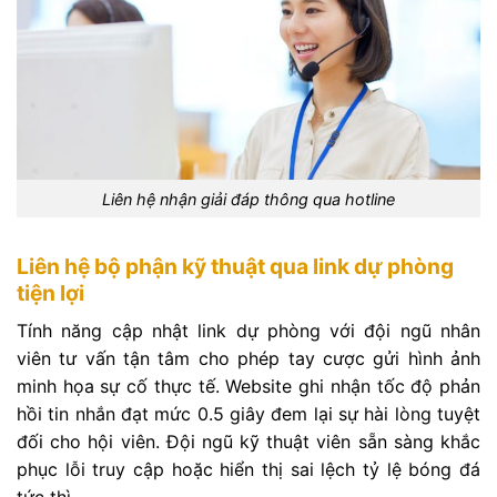
Liên hệ nhận giải đáp thông qua hotline
Liên hệ bộ phận kỹ thuật qua link dự phòng
tiện lợi
Tính năng cập nhật link dự phòng với đội ngũ nhân
viên tư vấn tận tâm cho phép tay cược gửi hình ảnh
minh họa sự cố thực tế. Website ghi nhận tốc độ phản
hồi tin nhắn đạt mức 0.5 giây đem lại sự hài lòng tuyệt
đối cho hội viên. Đội ngũ kỹ thuật viên sẵn sàng khắc
phục lỗi truy cập hoặc hiển thị sai lệch tỷ lệ bóng đá