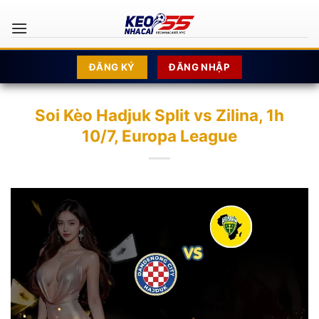
Skip
to
content
ĐĂNG KÝ
ĐĂNG NHẬP
Soi Kèo Hadjuk Split vs Zilina, 1h
10/7, Europa League