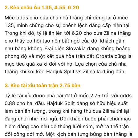
2. Kèo châu Âu 1.35, 4.55, 6.20
Mức odds cho cửa chủ nhà thắng chỉ dừng lại ở mức
1.35, minh chứng cho sự chênh lệch đẳng cấp hiện tại.
Trong khi đó, tỷ lệ ăn lên tới 6.20 cho cửa Zilina thắng
cho thấy cơ hội tạo nên bất ngờ của đội khách gần
như bằng không. Đại diện Slovakia đang khủng hoảng
phong độ và một kết quả hòa trên đất Croatia cũng là
mục tiêu quá xa xỉ đối với họ. Lựa chọn cửa chủ nhà
thắng khi soi kèo Hadjuk Split vs Zilina là đúng đắn.
3. Kèo tài xỉu toàn trận 2.75 bàn
Tỷ lệ tài xỉu được nhà cái đặt ở mốc 2.75 trái với odds
0.88 cho hai đầu. Hajduk Split đang sở hữu hiệu suất
làm bàn ấn tượng, trong khi hàng thủ của Zilina thì lại
đang chơi như mơ ngủ. Đội khách buộc phải chơi mạo
hiểm dâng cao nếu để thủng lưới sớm, mở ra thế trận
đôi công cởi mở. Một kịch bản tưng bừng bàn thắng là