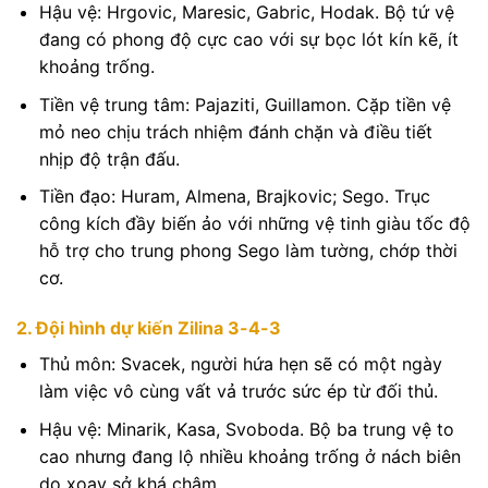
Hậu vệ: Hrgovic, Maresic, Gabric, Hodak. Bộ tứ vệ
đang có phong độ cực cao với sự bọc lót kín kẽ, ít
khoảng trống.
Tiền vệ trung tâm: Pajaziti, Guillamon. Cặp tiền vệ
mỏ neo chịu trách nhiệm đánh chặn và điều tiết
nhịp độ trận đấu.
Tiền đạo: Huram, Almena, Brajkovic; Sego. Trục
công kích đầy biến ảo với những vệ tinh giàu tốc độ
hỗ trợ cho trung phong Sego làm tường, chớp thời
cơ.
2. Đội hình dự kiến Zilina 3-4-3
Thủ môn: Svacek, người hứa hẹn sẽ có một ngày
làm việc vô cùng vất vả trước sức ép từ đối thủ.
Hậu vệ: Minarik, Kasa, Svoboda. Bộ ba trung vệ to
cao nhưng đang lộ nhiều khoảng trống ở nách biên
do xoay sở khá chậm.