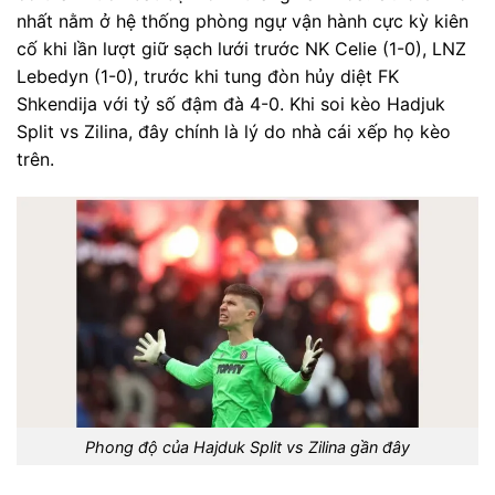
nhất nằm ở hệ thống phòng ngự vận hành cực kỳ kiên
cố khi lần lượt giữ sạch lưới trước NK Celie (1-0), LNZ
Lebedyn (1-0), trước khi tung đòn hủy diệt FK
Shkendija với tỷ số đậm đà 4-0. Khi soi kèo Hadjuk
Split vs Zilina, đây chính là lý do nhà cái xếp họ kèo
trên.
Phong độ của Hajduk Split vs Zilina gần đây