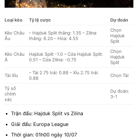
Loại kèo
Tỷ lệ cược
Dự đoán
Chọn
Kèo Châu
– Hajduk Split thắng: 1.35 – Zilina
Hajduk
Âu
thắng: 6.20 – Hòa: 4.55
Split
Chọn
Kèo Châu
Hajduk Split -1.0 – Cửa Hajduk Split:
Hajduk
Á
0.51 – Cửa Zilina: -0.75
Split
– Tài 2.75 trái: 0.88 – Xỉu 2.75 trái:
Tài Xỉu
Chọn Tài
0.88
Tỷ số
Dự đoán:
chính
3-1
xác
Trận đấu: Hajduk Split vs Zilina
Giải đấu: Europa League
Thời gian: 01h00 ngày 10/07