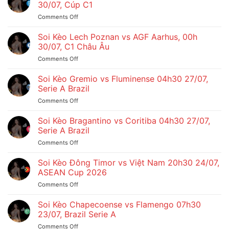
Goteborg
2/8,
30/07, Cúp C1
vs
VĐQG
on
Comments Off
Degerfors,
Thụy
Soi
19h00
Điển
Kèo
Soi Kèo Lech Poznan vs AGF Aarhus, 00h
02/08,
Vòng
Universitatea
Allsvenskan
30/07, C1 Châu Âu
15
Craiova
on
Comments Off
vs
Soi
Levski,
Kèo
Soi Kèo Gremio vs Fluminense 04h30 27/07,
00h30
Lech
30/07,
Serie A Brazil
Poznan
Cúp
on
Comments Off
vs
C1
Soi
AGF
Kèo
Soi Kèo Bragantino vs Coritiba 04h30 27/07,
Aarhus,
Gremio
00h
Serie A Brazil
vs
30/07,
on
Comments Off
Fluminense
C1
Soi
04h30
Châu
Kèo
Soi Kèo Đông Timor vs Việt Nam 20h30 24/07,
27/07,
Âu
Bragantino
Serie
ASEAN Cup 2026
vs
A
on
Comments Off
Coritiba
Brazil
Soi
04h30
Kèo
Soi Kèo Chapecoense vs Flamengo 07h30
27/07,
Đông
Serie
23/07, Brazil Serie A
Timor
A
on
Comments Off
vs
Brazil