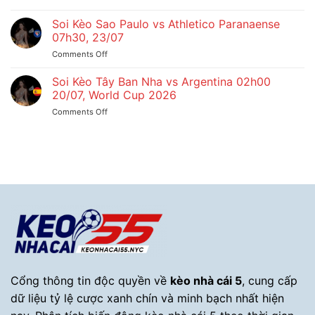
Soi
Việt
Kèo
Soi Kèo Sao Paulo vs Athletico Paranaense
Nam
Chapecoense
20h30
07h30, 23/07
vs
24/07,
on
Comments Off
Flamengo
ASEAN
Soi
07h30
Cup
Kèo
Soi Kèo Tây Ban Nha vs Argentina 02h00
23/07,
2026
Sao
Brazil
20/07, World Cup 2026
Paulo
Serie
on
Comments Off
vs
A
Soi
Athletico
Kèo
Paranaense
Tây
07h30,
Ban
23/07
Nha
vs
Argentina
02h00
20/07,
World
Cup
2026
Cổng thông tin độc quyền về
kèo nhà cái 5
, cung cấp
dữ liệu tỷ lệ cược xanh chín và minh bạch nhất hiện