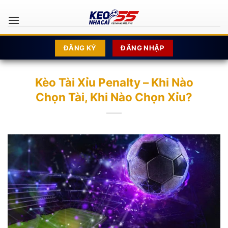
Skip
to
content
ĐĂNG KÝ
ĐĂNG NHẬP
Kèo Tài Xỉu Penalty – Khi Nào
Chọn Tài, Khi Nào Chọn Xỉu?