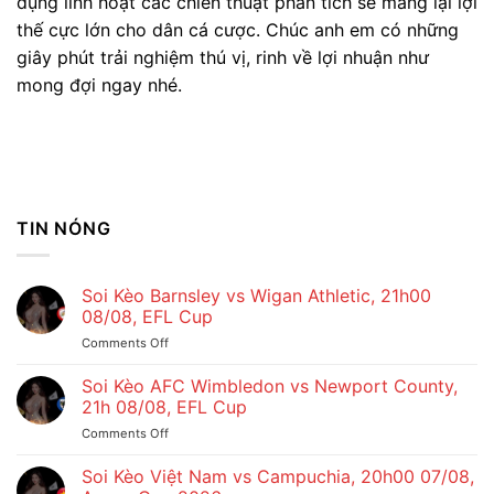
dụng linh hoạt các chiến thuật phân tích sẽ mang lại lợi
thế cực lớn cho dân cá cược. Chúc anh em có những
giây phút trải nghiệm thú vị, rinh về lợi nhuận như
mong đợi ngay nhé.
TIN NÓNG
Soi Kèo Barnsley vs Wigan Athletic, 21h00
08/08, EFL Cup
on
Comments Off
Soi
Kèo
Soi Kèo AFC Wimbledon vs Newport County,
Barnsley
21h 08/08, EFL Cup
vs
on
Comments Off
Wigan
Soi
Athletic,
Kèo
Soi Kèo Việt Nam vs Campuchia, 20h00 07/08,
21h00
AFC
08/08,