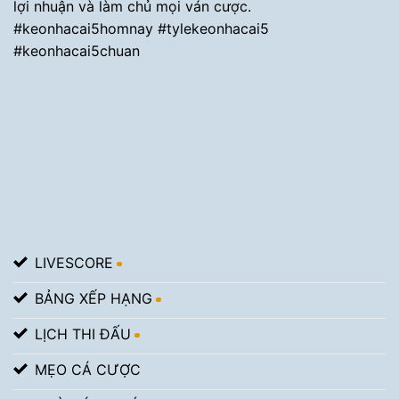
lợi nhuận và làm chủ mọi ván cược.
#keonhacai5homnay #tylekeonhacai5
#keonhacai5chuan
LIVESCORE
BẢNG XẾP HẠNG
LỊCH THI ĐẤU
MẸO CÁ CƯỢC