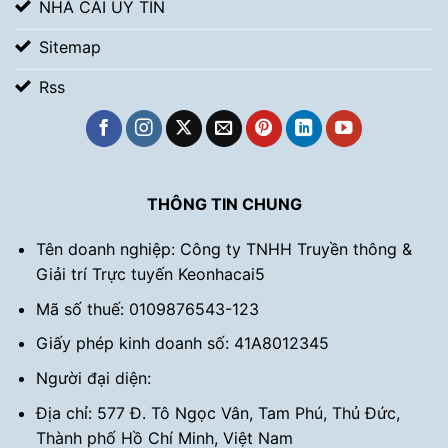
NHÀ CÁI UY TÍN
Sitemap
Rss
THÔNG TIN CHUNG
Tên doanh nghiệp: Công ty TNHH Truyền thông &
Giải trí Trực tuyến Keonhacai5
Mã số thuế: 0109876543-123
Giấy phép kinh doanh số: 41A8012345
Người đại diện:
Địa chỉ: 577 Đ. Tô Ngọc Vân, Tam Phú, Thủ Đức,
Thành phố Hồ Chí Minh, Việt Nam