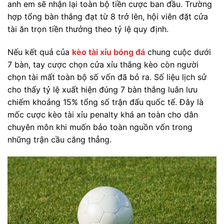
anh em sẽ nhận lại toàn bộ tiền cược ban đầu. Trường
hợp tổng bàn thắng đạt từ 8 trở lên, hội viên đặt cửa
tài ăn trọn tiền thưởng theo tỷ lệ quy định.
Nếu kết quả của
kèo tài xỉu bóng đá
chung cuộc dưới
7 bàn, tay cược chọn cửa xỉu thắng kèo còn người
chọn tài mất toàn bộ số vốn đã bỏ ra. Số liệu lịch sử
cho thấy tỷ lệ xuất hiện đúng 7 bàn thắng luân lưu
chiếm khoảng 15% tổng số trận đấu quốc tế. Đây là
mốc cược kèo tài xỉu penalty khá an toàn cho dân
chuyên môn khi muốn bảo toàn nguồn vốn trong
những trận cầu căng thẳng.