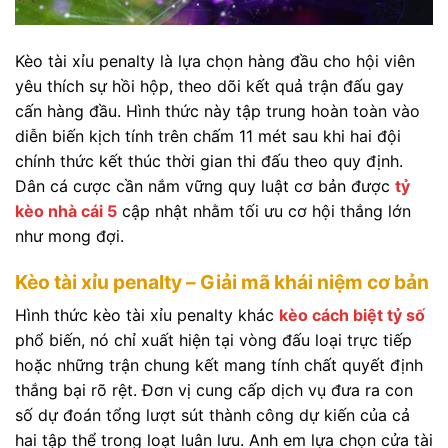
Kèo tài xỉu penalty là lựa chọn hàng đầu cho hội viên
yêu thích sự hồi hộp, theo dõi kết quả trận đấu gay
cấn hàng đầu. Hình thức này tập trung hoàn toàn vào
diễn biến kịch tính trên chấm 11 mét sau khi hai đội
chính thức kết thúc thời gian thi đấu theo quy định.
Dân cá cược cần nắm vững quy luật cơ bản được
tỷ
kèo nhà cái 5
cập nhật nhằm tối ưu cơ hội thắng lớn
như mong đợi.
Kèo tài xỉu penalty – Giải mã khái niệm cơ bản
Hình thức kèo tài xỉu penalty khác
kèo cách biệt tỷ số
phổ biến, nó chỉ xuất hiện tại vòng đấu loại trực tiếp
hoặc những trận chung kết mang tính chất quyết định
thắng bại rõ rệt. Đơn vị cung cấp dịch vụ đưa ra con
số dự đoán tổng lượt sút thành công dự kiến của cả
hai tập thể trong loạt luân lưu. Anh em lựa chọn cửa tài