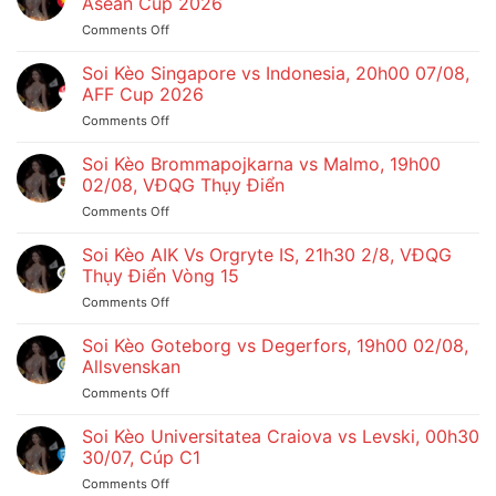
Asean Cup 2026
Wimbledon
EFL
on
Comments Off
vs
Cup
Soi
Newport
Kèo
Soi Kèo Singapore vs Indonesia, 20h00 07/08,
County,
Việt
21h
AFF Cup 2026
Nam
08/08,
on
Comments Off
vs
EFL
Soi
Campuchia,
Cup
Kèo
Soi Kèo Brommapojkarna vs Malmo, 19h00
20h00
Singapore
07/08,
02/08, VĐQG Thụy Điển
vs
Asean
on
Comments Off
Indonesia,
Cup
Soi
20h00
2026
Kèo
Soi Kèo AIK Vs Orgryte IS, 21h30 2/8, VĐQG
07/08,
Brommapojkarna
AFF
Thụy Điển Vòng 15
vs
Cup
on
Comments Off
Malmo,
2026
Soi
19h00
Kèo
Soi Kèo Goteborg vs Degerfors, 19h00 02/08,
02/08,
AIK
VĐQG
Allsvenskan
Vs
Thụy
on
Comments Off
Orgryte
Điển
Soi
IS,
Kèo
Soi Kèo Universitatea Craiova vs Levski, 00h30
21h30
Goteborg
2/8,
30/07, Cúp C1
vs
VĐQG
on
Comments Off
Degerfors,
Thụy