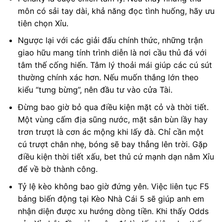
môn có sải tay dài, khả năng đọc tình huống, hãy ưu
tiên chọn Xỉu.
Ngược lại với các giải đấu chính thức, những trận
giao hữu mang tính trình diễn là nơi cầu thủ đá với
tâm thế cống hiến. Tâm lý thoải mái giúp các cú sút
thường chính xác hơn. Nếu muốn thắng lớn theo
kiểu “tưng bừng”, nên đầu tư vào cửa Tài.
Đừng bao giờ bỏ qua điều kiện mặt cỏ và thời tiết.
Một vùng cấm địa sũng nước, mặt sân bùn lầy hay
trơn trượt là cơn ác mộng khi lấy đà. Chỉ cần một
cú trượt chân nhẹ, bóng sẽ bay thẳng lên trời. Gặp
điều kiện thời tiết xấu, bet thủ cứ mạnh dạn nằm Xỉu
để về bờ thành công.
Tỷ lệ kèo không bao giờ đứng yên. Việc liên tục F5
bảng biến động tại Kèo Nhà Cái 5 sẽ giúp anh em
nhận diện được xu hướng dòng tiền. Khi thấy Odds