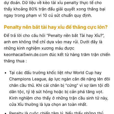
dự đoán. Dữ liệu về kèo tài xỉu penalty thực tế cho
thấy khoảng 80% trận đấu giải quyết xong thắng bại
ngay trong phạm vi 10 cú sút chuẩn quy định.
Penalty nên bắt tài hay xỉu để thắng cực lớn?
Để trả lời cho câu hỏi “Penalty nên bắt Tài hay Xỉu?”,
anh em không thể chỉ dựa vào may rủi. Dưới đây là
những kinh nghiệm xương máu được
keonhacai5win.de.com đúc kết từ hàng trăm trận chiến
thắng thua :
Tại các đấu trường khốc liệt như World Cup hay
Champions League, áp lực ngàn cân đè nặng lên đôi
chân cầu thủ. Khi cái chân bị “cứng” vì sợ làm tội đồ
dân tộc, tỷ lệ sút hỏng hoặc bị cản phá tăng vọt.
Kinh nghiệm cho thấy ở những trận cầu sinh tử này,
cửa Xỉu thường là lựa chọn an toàn nhất.
Penalty là cuộc chiến tâm lý. Nếu thấy những thủ