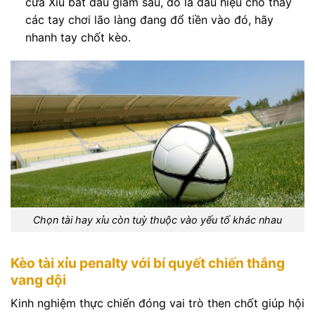
cửa Xỉu bắt đầu giảm sâu, đó là dấu hiệu cho thấy
các tay chơi lão làng đang đổ tiền vào đó, hãy
nhanh tay chốt kèo.
Chọn tài hay xỉu còn tuỳ thuộc vào yếu tố khác nhau
Kèo tài xỉu penalty với bí quyết chiến thắng
vang dội
Kinh nghiệm thực chiến đóng vai trò then chốt giúp hội