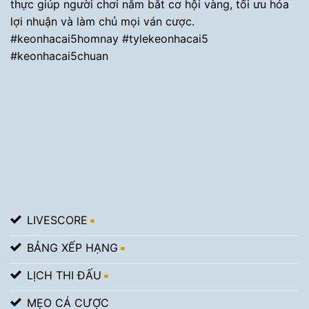
thực giúp người chơi nắm bắt cơ hội vàng, tối ưu hóa
lợi nhuận và làm chủ mọi ván cược.
#keonhacai5homnay #tylekeonhacai5
#keonhacai5chuan
LIVESCORE
BẢNG XẾP HẠNG
LỊCH THI ĐẤU
MẸO CÁ CƯỢC