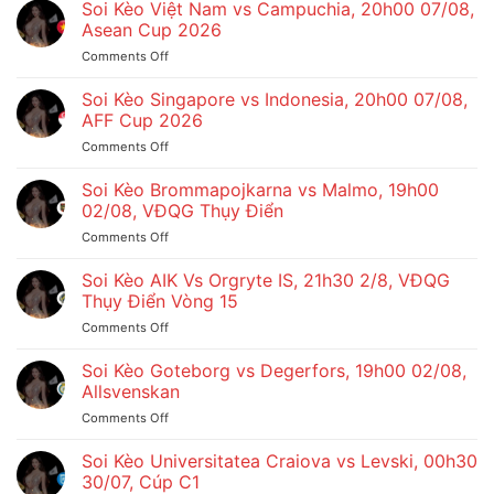
Kèo
Soi Kèo Việt Nam vs Campuchia, 20h00 07/08,
21h00
AFC
08/08,
Asean Cup 2026
Wimbledon
EFL
on
Comments Off
vs
Cup
Soi
Newport
Kèo
Soi Kèo Singapore vs Indonesia, 20h00 07/08,
County,
Việt
21h
AFF Cup 2026
Nam
08/08,
on
Comments Off
vs
EFL
Soi
Campuchia,
Cup
Kèo
Soi Kèo Brommapojkarna vs Malmo, 19h00
20h00
Singapore
07/08,
02/08, VĐQG Thụy Điển
vs
Asean
on
Comments Off
Indonesia,
Cup
Soi
20h00
2026
Kèo
Soi Kèo AIK Vs Orgryte IS, 21h30 2/8, VĐQG
07/08,
Brommapojkarna
AFF
Thụy Điển Vòng 15
vs
Cup
on
Comments Off
Malmo,
2026
Soi
19h00
Kèo
Soi Kèo Goteborg vs Degerfors, 19h00 02/08,
02/08,
AIK
VĐQG
Allsvenskan
Vs
Thụy
on
Comments Off
Orgryte
Điển
Soi
IS,
Kèo
Soi Kèo Universitatea Craiova vs Levski, 00h30
21h30
Goteborg
2/8,
30/07, Cúp C1
vs