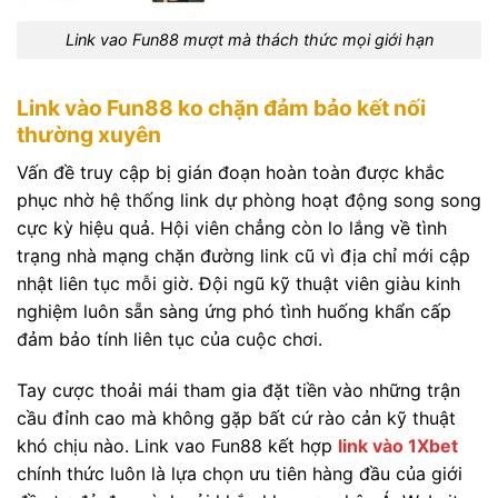
Link vao Fun88 mượt mà thách thức mọi giới hạn
Link vào Fun88 ko chặn đảm bảo kết nối
thường xuyên
Vấn đề truy cập bị gián đoạn hoàn toàn được khắc
phục nhờ hệ thống link dự phòng hoạt động song song
cực kỳ hiệu quả. Hội viên chẳng còn lo lắng về tình
trạng nhà mạng chặn đường link cũ vì địa chỉ mới cập
nhật liên tục mỗi giờ. Đội ngũ kỹ thuật viên giàu kinh
nghiệm luôn sẵn sàng ứng phó tình huống khẩn cấp
đảm bảo tính liên tục của cuộc chơi.
Tay cược thoải mái tham gia đặt tiền vào những trận
cầu đỉnh cao mà không gặp bất cứ rào cản kỹ thuật
khó chịu nào. Link vao Fun88 kết hợp
link vào 1Xbet
chính thức luôn là lựa chọn ưu tiên hàng đầu của giới