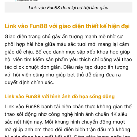
Link vào Fun88 đem lại cơ hội làm giàu
Link vào Fun88 với giao diện thiết kế hiện đại
Giao diện trang chủ gây ấn tượng mạnh mẽ nhờ sự
phối hợp hài hòa giữa màu sắc tươi mới mang lại cảm
giác dễ chịu. Bố cục danh mục sắp xếp khoa học giúp
hội viên tìm kiếm sản phẩm yêu thích chỉ bằng vài thao
tác click chuột đơn giản. Điều này tạo được ấn tượng
với hội viên cũng như giúp bet thủ dễ dàng đưa ra
quyết định chính xác.
Link vào Fun88 với hình ảnh đồ họa sống động
Link vào Fun88 banh tái hiện chân thực không gian thể
thao sôi động nhờ công nghệ hình ảnh chuẩn 4K siêu
sắc nét hiện nay. Mỗi khung hình chuyển động mượt
mà giúp anh em theo dõi diễn biến trận đấu mà không
bị gián đoạn hay mất kết nối. Cảm giác hưng phấn lan