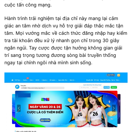
cuộc tấn công mạng.
Hành trình trải nghiệm tại địa chỉ này mang lại cảm
giác an tâm nhờ dịch vụ hỗ trợ giải đáp thắc mắc tận
tâm. Mọi vướng mắc về cách thức đăng nhập hay kiểm
tra tài khoản đều xử lý nhanh gọn chỉ trong 30 giây
ngắn ngủi. Tay cược được tận hưởng không gian giải
trí sang trọng tương đương sòng bài truyền thống
ngay tại chính ngôi nhà mình sinh sống.