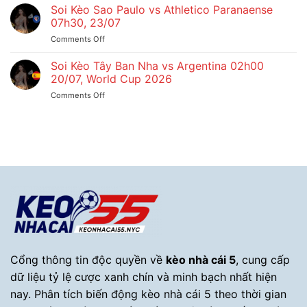
Kèo
Soi Kèo Sao Paulo vs Athletico Paranaense
Nam
Chapecoense
20h30
07h30, 23/07
vs
24/07,
on
Comments Off
Flamengo
ASEAN
Soi
07h30
Cup
Kèo
Soi Kèo Tây Ban Nha vs Argentina 02h00
23/07,
2026
Sao
Brazil
20/07, World Cup 2026
Paulo
Serie
on
Comments Off
vs
A
Soi
Athletico
Kèo
Paranaense
Tây
07h30,
Ban
23/07
Nha
vs
Argentina
02h00
20/07,
World
Cup
2026
Cổng thông tin độc quyền về
kèo nhà cái 5
, cung cấp
dữ liệu tỷ lệ cược xanh chín và minh bạch nhất hiện
nay. Phân tích biến động kèo nhà cái 5 theo thời gian