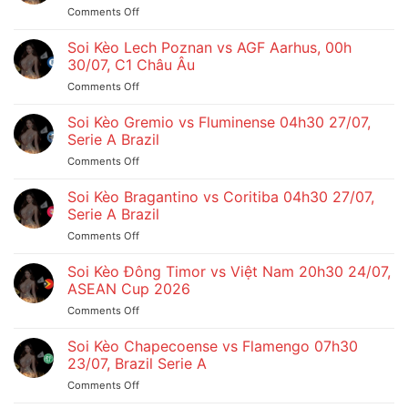
VĐQG
on
Comments Off
Degerfors,
Thụy
Soi
19h00
Điển
Kèo
Soi Kèo Lech Poznan vs AGF Aarhus, 00h
02/08,
Vòng
Universitatea
Allsvenskan
30/07, C1 Châu Âu
15
Craiova
on
Comments Off
vs
Soi
Levski,
Kèo
Soi Kèo Gremio vs Fluminense 04h30 27/07,
00h30
Lech
30/07,
Serie A Brazil
Poznan
Cúp
on
Comments Off
vs
C1
Soi
AGF
Kèo
Soi Kèo Bragantino vs Coritiba 04h30 27/07,
Aarhus,
Gremio
00h
Serie A Brazil
vs
30/07,
on
Comments Off
Fluminense
C1
Soi
04h30
Châu
Kèo
Soi Kèo Đông Timor vs Việt Nam 20h30 24/07,
27/07,
Âu
Bragantino
Serie
ASEAN Cup 2026
vs
A
on
Comments Off
Coritiba
Brazil
Soi
04h30
Kèo
Soi Kèo Chapecoense vs Flamengo 07h30
27/07,
Đông
Serie
23/07, Brazil Serie A
Timor
A
on
Comments Off
vs
Brazil
Soi
Việt