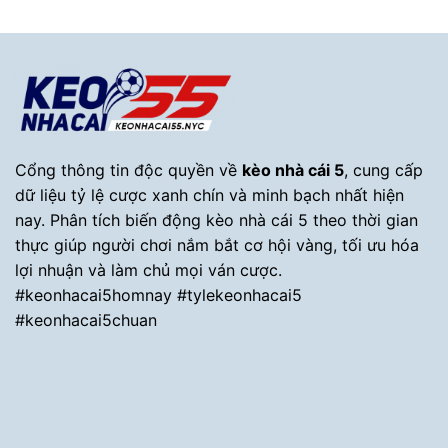
23/07
Nha
vs
Argentina
02h00
20/07,
World
Cup
2026
Cổng thông tin độc quyền về
kèo nhà cái 5
, cung cấp
dữ liệu tỷ lệ cược xanh chín và minh bạch nhất hiện
nay. Phân tích biến động kèo nhà cái 5 theo thời gian
thực giúp người chơi nắm bắt cơ hội vàng, tối ưu hóa
lợi nhuận và làm chủ mọi ván cược.
#keonhacai5homnay #tylekeonhacai5
#keonhacai5chuan