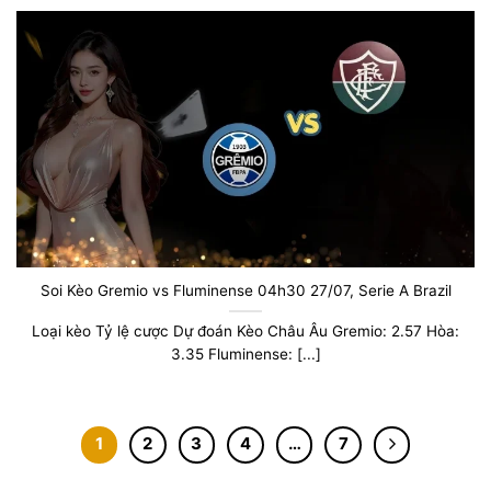
Soi Kèo Gremio vs Fluminense 04h30 27/07, Serie A Brazil
Loại kèo Tỷ lệ cược Dự đoán Kèo Châu Âu Gremio: 2.57 Hòa:
3.35 Fluminense: [...]
1
2
3
4
…
7