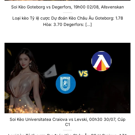
Soi Kèo Goteborg vs Degerfors, 19h00 02/08, Allsvenskan
Loại kèo Tỷ lệ cược Dự đoán Kèo Châu Âu Goteborg: 1.78
Hòa: 3.70 Degerfors: [...]
Soi Kèo Universitatea Craiova vs Levski, 00h30 30/07, Cúp
C1