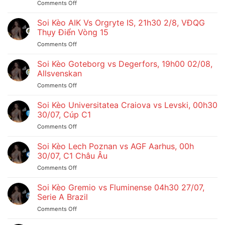
on
Comments Off
Indonesia,
Cup
Soi
20h00
2026
Kèo
Soi Kèo AIK Vs Orgryte IS, 21h30 2/8, VĐQG
07/08,
Brommapojkarna
AFF
Thụy Điển Vòng 15
vs
Cup
on
Comments Off
Malmo,
2026
Soi
19h00
Kèo
Soi Kèo Goteborg vs Degerfors, 19h00 02/08,
02/08,
AIK
VĐQG
Allsvenskan
Vs
Thụy
on
Comments Off
Orgryte
Điển
Soi
IS,
Kèo
Soi Kèo Universitatea Craiova vs Levski, 00h30
21h30
Goteborg
2/8,
30/07, Cúp C1
vs
VĐQG
on
Comments Off
Degerfors,
Thụy
Soi
19h00
Điển
Kèo
Soi Kèo Lech Poznan vs AGF Aarhus, 00h
02/08,
Vòng
Universitatea
Allsvenskan
30/07, C1 Châu Âu
15
Craiova
on
Comments Off
vs
Soi
Levski,
Kèo
Soi Kèo Gremio vs Fluminense 04h30 27/07,
00h30
Lech
30/07,
Serie A Brazil
Poznan
Cúp
on
Comments Off
vs
C1
Soi
AGF