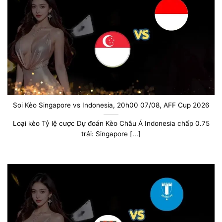
Soi Kèo Singapore vs Indonesia, 20h00 07/08, AFF Cup 2026
Loại kèo Tỷ lệ cược Dự đoán Kèo Châu Á Indonesia chấp 0.75
trái: Singapore [...]