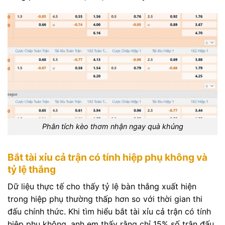
Phân tích kèo thơm nhận ngay quà khủng
Bắt tài xỉu cả trận có tính hiệp phụ không và
tỷ lệ thắng
Dữ liệu thực tế cho thấy tỷ lệ bàn thắng xuất hiện
trong hiệp phụ thường thấp hơn so với thời gian thi
đấu chính thức. Khi tìm hiểu bắt tài xỉu cả trận có tính
hiệp phụ không, anh em thấy rằng chỉ 15% số trận đấu