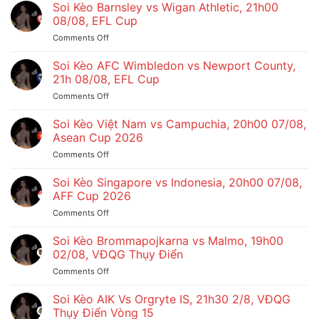
Soi Kèo Barnsley vs Wigan Athletic, 21h00
08/08, EFL Cup
on
Comments Off
Soi
Kèo
Soi Kèo AFC Wimbledon vs Newport County,
Barnsley
21h 08/08, EFL Cup
vs
on
Comments Off
Wigan
Soi
Athletic,
Kèo
Soi Kèo Việt Nam vs Campuchia, 20h00 07/08,
21h00
AFC
08/08,
Asean Cup 2026
Wimbledon
EFL
on
Comments Off
vs
Cup
Soi
Newport
Kèo
Soi Kèo Singapore vs Indonesia, 20h00 07/08,
County,
Việt
21h
AFF Cup 2026
Nam
08/08,
on
Comments Off
vs
EFL
Soi
Campuchia,
Cup
Kèo
Soi Kèo Brommapojkarna vs Malmo, 19h00
20h00
Singapore
07/08,
02/08, VĐQG Thụy Điển
vs
Asean
on
Comments Off
Indonesia,
Cup
Soi
20h00
2026
Kèo
Soi Kèo AIK Vs Orgryte IS, 21h30 2/8, VĐQG
07/08,
Brommapojkarna
AFF
Thụy Điển Vòng 15