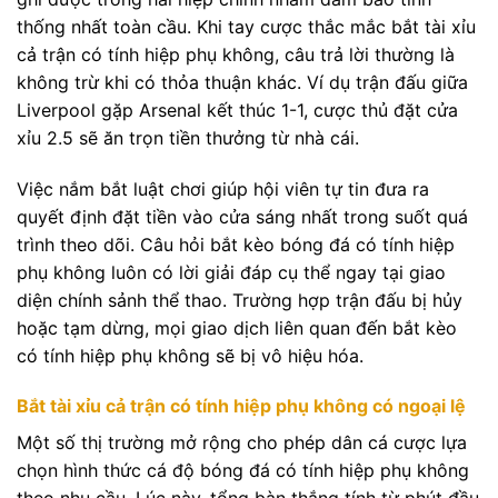
thống nhất toàn cầu. Khi tay cược thắc mắc bắt tài xỉu
cả trận có tính hiệp phụ không, câu trả lời thường là
không trừ khi có thỏa thuận khác. Ví dụ trận đấu giữa
Liverpool gặp Arsenal kết thúc 1-1, cược thủ đặt cửa
xỉu 2.5 sẽ ăn trọn tiền thưởng từ nhà cái.
Việc nắm bắt luật chơi giúp hội viên tự tin đưa ra
quyết định đặt tiền vào cửa sáng nhất trong suốt quá
trình theo dõi. Câu hỏi bắt kèo bóng đá có tính hiệp
phụ không luôn có lời giải đáp cụ thể ngay tại giao
diện chính sảnh thể thao. Trường hợp trận đấu bị hủy
hoặc tạm dừng, mọi giao dịch liên quan đến bắt kèo
có tính hiệp phụ không sẽ bị vô hiệu hóa.
Bắt tài xỉu cả trận có tính hiệp phụ không có ngoại lệ
Một số thị trường mở rộng cho phép dân cá cược lựa
chọn hình thức cá độ bóng đá có tính hiệp phụ không