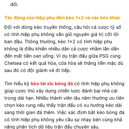
đổi.
Tác động của hiệp phụ đến kèo 1×2 và các kèo khác
Đối với dòng kèo truyền thống, câu hỏi cá cược tỷ số
có tính hiệp phụ không vẫn giữ nguyên giá trị cốt lõi
ban đầu. Thông thường, kèo 1×2 có tính hiệp phụ
không là điều khiến nhiều dân cá cược nhầm lẫn dẫn
đến mất tiền oan uổng. Ví dụ trận đấu giữa PSG cùng
Chelsea có kết quả hòa, cửa hòa sẽ thắng tiền mặc dù
sau đó có đội giành vé đi tiếp.
Tìm hiểu kỹ
kèo tài xỉu bóng đá
có tính hiệp phụ không
giúp cược thủ xây dựng chiến lược đánh bại nhà cái
trong dài hạn. Nhiều thành viên lâu năm thường ưu tiên
chọn kèo rung nếu thấy trận đấu có xu hướng kéo dài
sang thời gian đá thêm. Việc xác định bắt kèo bóng đá
có tính hiệp phụ không yêu cầu sự nhạy bén cùng khả
năng phân tích dữ liệu trận đấu chuyên sâu.