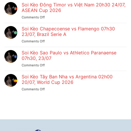
Kèo
Soi Kèo Đông Timor vs Việt Nam 20h30 24/07,
27/07,
Âu
Bragantino
Serie
ASEAN Cup 2026
vs
A
on
Comments Off
Coritiba
Brazil
Soi
04h30
Kèo
Soi Kèo Chapecoense vs Flamengo 07h30
27/07,
Đông
Serie
23/07, Brazil Serie A
Timor
A
on
Comments Off
vs
Brazil
Soi
Việt
Kèo
Soi Kèo Sao Paulo vs Athletico Paranaense
Nam
Chapecoense
20h30
07h30, 23/07
vs
24/07,
on
Comments Off
Flamengo
ASEAN
Soi
07h30
Cup
Kèo
Soi Kèo Tây Ban Nha vs Argentina 02h00
23/07,
2026
Sao
Brazil
20/07, World Cup 2026
Paulo
Serie
on
Comments Off
vs
A
Soi
Athletico
Kèo
Paranaense
Tây
07h30,
Ban
23/07
Nha
vs
Argentina
02h00