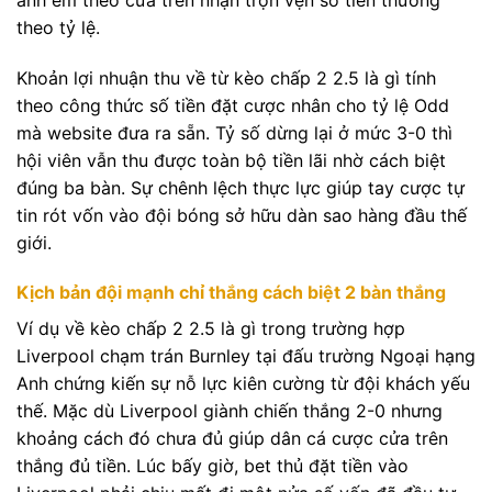
theo tỷ lệ.
Khoản lợi nhuận thu về từ kèo chấp 2 2.5 là gì tính
theo công thức số tiền đặt cược nhân cho tỷ lệ Odd
mà website đưa ra sẵn. Tỷ số dừng lại ở mức 3-0 thì
hội viên vẫn thu được toàn bộ tiền lãi nhờ cách biệt
đúng ba bàn. Sự chênh lệch thực lực giúp tay cược tự
tin rót vốn vào đội bóng sở hữu dàn sao hàng đầu thế
giới.
Kịch bản đội mạnh chỉ thắng cách biệt 2 bàn thắng
Ví dụ về kèo chấp 2 2.5 là gì trong trường hợp
Liverpool chạm trán Burnley tại đấu trường Ngoại hạng
Anh chứng kiến sự nỗ lực kiên cường từ đội khách yếu
thế. Mặc dù Liverpool giành chiến thắng 2-0 nhưng
khoảng cách đó chưa đủ giúp dân cá cược cửa trên
thắng đủ tiền. Lúc bấy giờ, bet thủ đặt tiền vào