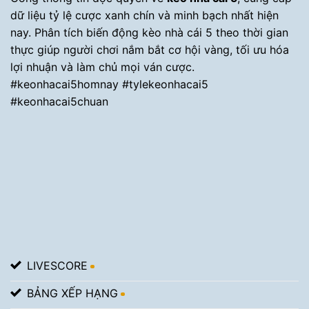
dữ liệu tỷ lệ cược xanh chín và minh bạch nhất hiện
nay. Phân tích biến động kèo nhà cái 5 theo thời gian
thực giúp người chơi nắm bắt cơ hội vàng, tối ưu hóa
lợi nhuận và làm chủ mọi ván cược.
#keonhacai5homnay #tylekeonhacai5
#keonhacai5chuan
LIVESCORE
BẢNG XẾP HẠNG