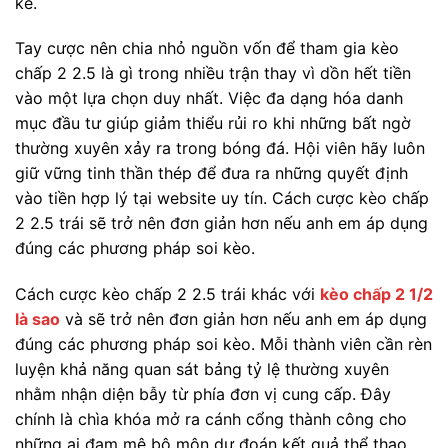
kể.
Tay cược nên chia nhỏ nguồn vốn để tham gia kèo
chấp 2 2.5 là gì trong nhiều trận thay vì dồn hết tiền
vào một lựa chọn duy nhất. Việc đa dạng hóa danh
mục đầu tư giúp giảm thiểu rủi ro khi những bất ngờ
thường xuyên xảy ra trong bóng đá. Hội viên hãy luôn
giữ vững tinh thần thép để đưa ra những quyết định
vào tiền hợp lý tại website uy tín. Cách cược kèo chấp
2 2.5 trái sẽ trở nên đơn giản hơn nếu anh em áp dụng
đúng các phương pháp soi kèo.
Cách cược kèo chấp 2 2.5 trái khác với
kèo chấp 2 1/2
là sao
và sẽ trở nên đơn giản hơn nếu anh em áp dụng
đúng các phương pháp soi kèo. Mỗi thành viên cần rèn
luyện khả năng quan sát bảng tỷ lệ thường xuyên
nhằm nhận diện bẫy từ phía đơn vị cung cấp. Đây
chính là chìa khóa mở ra cánh cổng thành công cho
những ai đam mê bộ môn dự đoán kết quả thể thao.