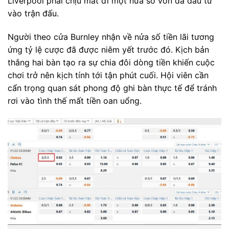
Liverpool phải chịu mất đi một nửa số vốn đã đầu tư
vào trận đấu.
Người theo cửa Burnley nhận về nửa số tiền lãi tương
ứng tỷ lệ cược đã được niêm yết trước đó. Kịch bản
thắng hai bàn tạo ra sự chia đôi dòng tiền khiến cuộc
chơi trở nên kịch tính tới tận phút cuối. Hội viên cần
cẩn trọng quan sát phong độ ghi bàn thực tế để tránh
rơi vào tình thế mất tiền oan uổng.