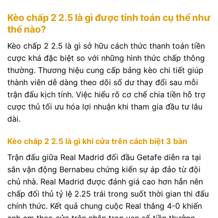
Kèo chấp 2 2.5 là gì được tính toán cụ thể như
thế nào?
Kèo chấp 2 2.5 là gì sở hữu cách thức thanh toán tiền
cược khá đặc biệt so với những hình thức chấp thông
thường. Thương hiệu cung cấp bảng kèo chi tiết giúp
thành viên dễ dàng theo dõi số dư thay đổi sau mỗi
trận đấu kịch tính. Việc hiểu rõ cơ chế chia tiền hỗ trợ
cược thủ tối ưu hóa lợi nhuận khi tham gia đầu tư lâu
dài.
Kèo chấp 2 2.5 là gì khi cửa trên cách biệt 3 bàn
Trận đấu giữa Real Madrid đối đầu Getafe diễn ra tại
sân vận động Bernabeu chứng kiến sự áp đảo từ đội
chủ nhà. Real Madrid được đánh giá cao hơn hẳn nên
chấp đối thủ tỷ lệ 2.25 trái trong suốt thời gian thi đấu
chính thức. Kết quả chung cuộc Real thắng 4-0 khiến
anh em theo cửa trên nhận trọn vẹn số tiền thưởng