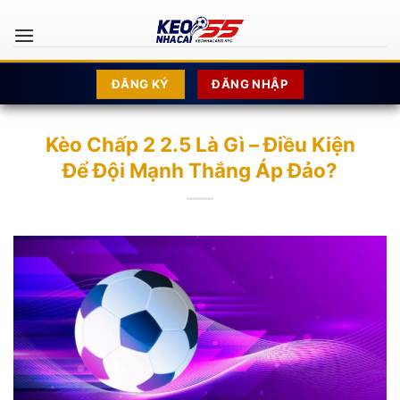
Skip
to
content
ĐĂNG KÝ
ĐĂNG NHẬP
Kèo Chấp 2 2.5 Là Gì – Điều Kiện
Để Đội Mạnh Thắng Áp Đảo?