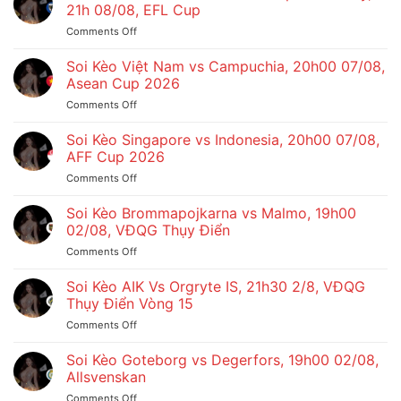
Barnsley
21h 08/08, EFL Cup
vs
on
Comments Off
Wigan
Soi
Athletic,
Kèo
Soi Kèo Việt Nam vs Campuchia, 20h00 07/08,
21h00
AFC
08/08,
Asean Cup 2026
Wimbledon
EFL
on
Comments Off
vs
Cup
Soi
Newport
Kèo
Soi Kèo Singapore vs Indonesia, 20h00 07/08,
County,
Việt
21h
AFF Cup 2026
Nam
08/08,
on
Comments Off
vs
EFL
Soi
Campuchia,
Cup
Kèo
Soi Kèo Brommapojkarna vs Malmo, 19h00
20h00
Singapore
07/08,
02/08, VĐQG Thụy Điển
vs
Asean
on
Comments Off
Indonesia,
Cup
Soi
20h00
2026
Kèo
Soi Kèo AIK Vs Orgryte IS, 21h30 2/8, VĐQG
07/08,
Brommapojkarna
AFF
Thụy Điển Vòng 15
vs
Cup
on
Comments Off
Malmo,
2026
Soi
19h00
Kèo
Soi Kèo Goteborg vs Degerfors, 19h00 02/08,
02/08,
AIK
VĐQG
Allsvenskan
Vs
Thụy
on
Comments Off
Orgryte