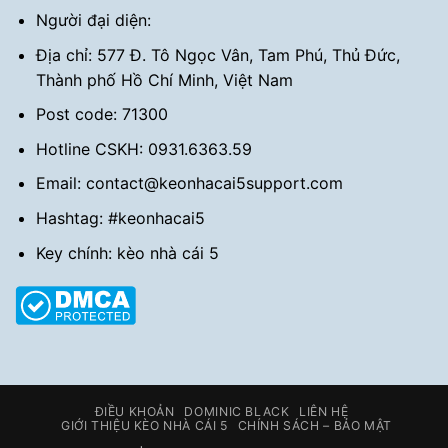
Người đại diện:
Địa chỉ: 577 Đ. Tô Ngọc Vân, Tam Phú, Thủ Đức,
Thành phố Hồ Chí Minh, Việt Nam
Post code: 71300
Hotline CSKH: 0931.6363.59
Email:
contact@keonhacai5support.com
Hashtag: #keonhacai5
Key chính: kèo nhà cái 5
ĐIỀU KHOẢN
DOMINIC BLACK
LIÊN HỆ
GIỚI THIỆU KÈO NHÀ CÁI 5
CHÍNH SÁCH – BẢO MẬT