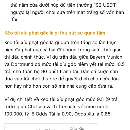
thủ nằm cửa dưới húp đủ tiền thưởng 192 USDT,
ngược lại người chơi cửa trên mất trắng số vốn ban
đầu.
Kèo tài xỉu phạt góc là gì thu hút sự quan tâm
Kèo tài xỉu phạt góc là gì dựa trên tổng số lần thực
hiện đá phạt của cả hai đội bóng trong suốt thời gian
thi đấu chính thức. Ví dụ trận đấu giữa Bayern Munich
và Dortmund có mức tài xỉu góc niêm yết tại mức 10.5
trái cho toàn bộ 90 phút tranh tài. Dân cá cược cần
dựa vào lối chơi thực tế để quyết định chọn cửa lớn
hơn hay nhỏ hơn con số mà nhà cung cấp đưa ra.
Ví dụ chi tiết về kèo tài xỉu phạt góc mức 9.5 (9 trái
rưỡi) giữa Chelsea và Tottenham với mức cược
100.000, tỷ lệ Odds Tài là 0.90, Odds Xỉu là 0.85:
Cửa Xỉu