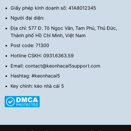
Giấy phép kinh doanh số: 41A8012345
Người đại diện:
Địa chỉ: 577 Đ. Tô Ngọc Vân, Tam Phú, Thủ Đức,
Thành phố Hồ Chí Minh, Việt Nam
Post code: 71300
Hotline CSKH: 0931.6363.59
Email:
contact@keonhacai5support.com
Hashtag: #keonhacai5
Key chính: kèo nhà cái 5