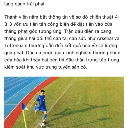
lang cánh trái phải.
Thành viên nắm bắt thông tin về sơ đồ chiến thuật 4-
3-3 vốn ưu tiên tấn công biên để đặt tiền vào cửa
thắng phạt góc tương ứng. Trận đấu diễn ra căng
thẳng giữa hai đối thủ cân tài cân sức như Arsenal và
Tottenham thường dẫn đến kết quả hòa về số lượng
quả phạt. Dân cá cược giàu kinh nghiệm thường chọn
cửa hòa khi thấy hai bên thi đấu thận trọng tập trung
kiểm soát khu vực trung tuyến sân cỏ.