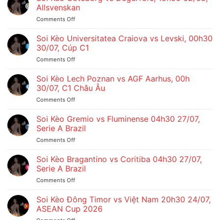
AIK
VĐQG
Allsvenskan
Vs
Thụy
on
Comments Off
Orgryte
Điển
Soi
IS,
Kèo
Soi Kèo Universitatea Craiova vs Levski, 00h30
21h30
Goteborg
2/8,
30/07, Cúp C1
vs
VĐQG
on
Comments Off
Degerfors,
Thụy
Soi
19h00
Điển
Kèo
Soi Kèo Lech Poznan vs AGF Aarhus, 00h
02/08,
Vòng
Universitatea
Allsvenskan
30/07, C1 Châu Âu
15
Craiova
on
Comments Off
vs
Soi
Levski,
Kèo
Soi Kèo Gremio vs Fluminense 04h30 27/07,
00h30
Lech
30/07,
Serie A Brazil
Poznan
Cúp
on
Comments Off
vs
C1
Soi
AGF
Kèo
Soi Kèo Bragantino vs Coritiba 04h30 27/07,
Aarhus,
Gremio
00h
Serie A Brazil
vs
30/07,
on
Comments Off
Fluminense
C1
Soi
04h30
Châu
Kèo
Soi Kèo Đông Timor vs Việt Nam 20h30 24/07,
27/07,
Âu
Bragantino
Serie
ASEAN Cup 2026
vs
A
on