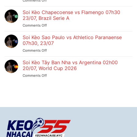
Comments Off
Coritiba
Brazil
Soi
04h30
Kèo
Soi Kèo Chapecoense vs Flamengo 07h30
27/07,
Đông
Serie
23/07, Brazil Serie A
Timor
A
on
Comments Off
vs
Brazil
Soi
Việt
Kèo
Soi Kèo Sao Paulo vs Athletico Paranaense
Nam
Chapecoense
20h30
07h30, 23/07
vs
24/07,
on
Comments Off
Flamengo
ASEAN
Soi
07h30
Cup
Kèo
Soi Kèo Tây Ban Nha vs Argentina 02h00
23/07,
2026
Sao
Brazil
20/07, World Cup 2026
Paulo
Serie
on
Comments Off
vs
A
Soi
Athletico
Kèo
Paranaense
Tây
07h30,
Ban
23/07
Nha
vs
Argentina
02h00
20/07,
World
Cup