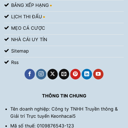
BẢNG XẾP HẠNG
LỊCH THI ĐẤU
MẸO CÁ CƯỢC
NHÀ CÁI UY TÍN
Sitemap
Rss
THÔNG TIN CHUNG
Tên doanh nghiệp: Công ty TNHH Truyền thông &
Giải trí Trực tuyến Keonhacai5
Mã số thuế: 0109876543-123