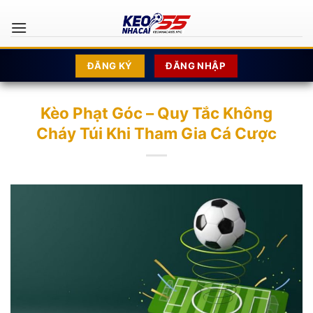
Skip
to
content
ĐĂNG KÝ
ĐĂNG NHẬP
Kèo Phạt Góc – Quy Tắc Không
Cháy Túi Khi Tham Gia Cá Cược