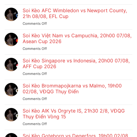
Soi
Kèo
Soi Kèo AFC Wimbledon vs Newport County,
Barnsley
21h 08/08, EFL Cup
vs
on
Comments Off
Wigan
Soi
Athletic,
Kèo
Soi Kèo Việt Nam vs Campuchia, 20h00 07/08,
21h00
AFC
08/08,
Asean Cup 2026
Wimbledon
EFL
on
Comments Off
vs
Cup
Soi
Newport
Kèo
Soi Kèo Singapore vs Indonesia, 20h00 07/08,
County,
Việt
21h
AFF Cup 2026
Nam
08/08,
on
Comments Off
vs
EFL
Soi
Campuchia,
Cup
Kèo
Soi Kèo Brommapojkarna vs Malmo, 19h00
20h00
Singapore
07/08,
02/08, VĐQG Thụy Điển
vs
Asean
on
Comments Off
Indonesia,
Cup
Soi
20h00
2026
Kèo
Soi Kèo AIK Vs Orgryte IS, 21h30 2/8, VĐQG
07/08,
Brommapojkarna
AFF
Thụy Điển Vòng 15
vs
Cup
on
Comments Off
Malmo,
2026
Soi
19h00
Kèo
Soi Kèo Goteborg vs Degerfors, 19h00 02/08,
02/08,